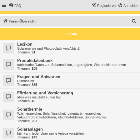
FAQ
Registrieren
Anmelden
S
Foren-Übersicht
u
Forum
c
h
Lexikon
Solarenergie und Photovoltaik von A bis Z
e
Themen:
91
Produktdatenbank
technische Daten von Solarmodulen, Lagereglern, Wechselrichtern uvm.
Themen:
105
Fragen und Antworten
Diskussion
Themen:
835
Förderung und Versicherung
alles was mit Geld zu tun hat
Themen:
45
Solarthermie
Wärmespeicher, Solarflüssigkeit, Latentwärmespeicher,
Vakuumröhrenkollektoren, Flachkollektoren, Sonnenwärme
Themen:
293
Solaranlagen
hier kann jeder User seine Anlage vorstellen
Themen:
143