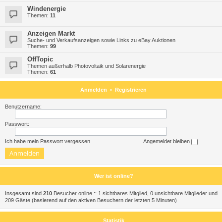
Windenergie
Themen:
11
Anzeigen Markt
Suche- und Verkaufsanzeigen sowie Links zu eBay Auktionen
Themen:
99
OffTopic
Themen außerhalb Photovoltaik und Solarenergie
Themen:
61
Anmelden
•
Registrieren
Benutzername:
Passwort:
Ich habe mein Passwort vergessen
Angemeldet bleiben
Wer ist online?
Insgesamt sind
210
Besucher online :: 1 sichtbares Mitglied, 0 unsichtbare Mitglieder und
209 Gäste (basierend auf den aktiven Besuchern der letzten 5 Minuten)
Statistik