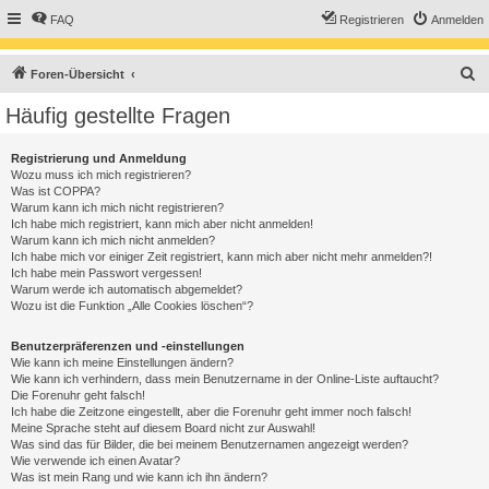
FAQ
Registrieren
Anmelden
S
Foren-Übersicht
u
Häufig gestellte Fragen
c
h
Registrierung und Anmeldung
Wozu muss ich mich registrieren?
e
Was ist COPPA?
Warum kann ich mich nicht registrieren?
Ich habe mich registriert, kann mich aber nicht anmelden!
Warum kann ich mich nicht anmelden?
Ich habe mich vor einiger Zeit registriert, kann mich aber nicht mehr anmelden?!
Ich habe mein Passwort vergessen!
Warum werde ich automatisch abgemeldet?
Wozu ist die Funktion „Alle Cookies löschen“?
Benutzerpräferenzen und -einstellungen
Wie kann ich meine Einstellungen ändern?
Wie kann ich verhindern, dass mein Benutzername in der Online-Liste auftaucht?
Die Forenuhr geht falsch!
Ich habe die Zeitzone eingestellt, aber die Forenuhr geht immer noch falsch!
Meine Sprache steht auf diesem Board nicht zur Auswahl!
Was sind das für Bilder, die bei meinem Benutzernamen angezeigt werden?
Wie verwende ich einen Avatar?
Was ist mein Rang und wie kann ich ihn ändern?