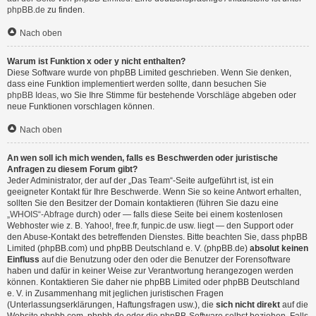
phpBB.de
zu finden.
Nach oben
Warum ist Funktion x oder y nicht enthalten?
Diese Software wurde von phpBB Limited geschrieben. Wenn Sie denken,
dass eine Funktion implementiert werden sollte, dann besuchen Sie
phpBB Ideas
, wo Sie Ihre Stimme für bestehende Vorschläge abgeben oder
neue Funktionen vorschlagen können.
Nach oben
An wen soll ich mich wenden, falls es Beschwerden oder juristische
Anfragen zu diesem Forum gibt?
Jeder Administrator, der auf der „Das Team“-Seite aufgeführt ist, ist ein
geeigneter Kontakt für Ihre Beschwerde. Wenn Sie so keine Antwort erhalten,
sollten Sie den Besitzer der Domain kontaktieren (führen Sie dazu eine
„WHOIS“-Abfrage
durch) oder — falls diese Seite bei einem kostenlosen
Webhoster wie z. B. Yahoo!, free.fr, funpic.de usw. liegt — den Support oder
den Abuse-Kontakt des betreffenden Dienstes. Bitte beachten Sie, dass phpBB
Limited (phpBB.com) und phpBB Deutschland e. V. (phpBB.de)
absolut keinen
Einfluss
auf die Benutzung oder den oder die Benutzer der Forensoftware
haben und dafür in keiner Weise zur Verantwortung herangezogen werden
können. Kontaktieren Sie daher nie phpBB Limited oder phpBB Deutschland
e. V. in Zusammenhang mit jeglichen juristischen Fragen
(Unterlassungserklärungen, Haftungsfragen usw.), die
sich nicht direkt
auf die