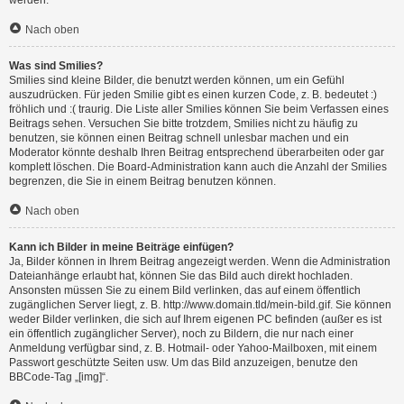
werden.
Nach oben
Was sind Smilies?
Smilies sind kleine Bilder, die benutzt werden können, um ein Gefühl
auszudrücken. Für jeden Smilie gibt es einen kurzen Code, z. B. bedeutet :)
fröhlich und :( traurig. Die Liste aller Smilies können Sie beim Verfassen eines
Beitrags sehen. Versuchen Sie bitte trotzdem, Smilies nicht zu häufig zu
benutzen, sie können einen Beitrag schnell unlesbar machen und ein
Moderator könnte deshalb Ihren Beitrag entsprechend überarbeiten oder gar
komplett löschen. Die Board-Administration kann auch die Anzahl der Smilies
begrenzen, die Sie in einem Beitrag benutzen können.
Nach oben
Kann ich Bilder in meine Beiträge einfügen?
Ja, Bilder können in Ihrem Beitrag angezeigt werden. Wenn die Administration
Dateianhänge erlaubt hat, können Sie das Bild auch direkt hochladen.
Ansonsten müssen Sie zu einem Bild verlinken, das auf einem öffentlich
zugänglichen Server liegt, z. B. http://www.domain.tld/mein-bild.gif. Sie können
weder Bilder verlinken, die sich auf Ihrem eigenen PC befinden (außer es ist
ein öffentlich zugänglicher Server), noch zu Bildern, die nur nach einer
Anmeldung verfügbar sind, z. B. Hotmail- oder Yahoo-Mailboxen, mit einem
Passwort geschützte Seiten usw. Um das Bild anzuzeigen, benutze den
BBCode-Tag „[img]“.