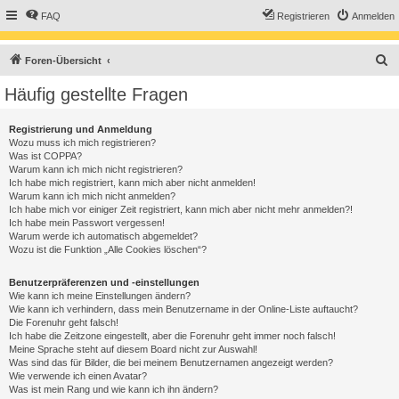
FAQ
Registrieren
Anmelden
S
Foren-Übersicht
u
Häufig gestellte Fragen
c
h
Registrierung und Anmeldung
Wozu muss ich mich registrieren?
e
Was ist COPPA?
Warum kann ich mich nicht registrieren?
Ich habe mich registriert, kann mich aber nicht anmelden!
Warum kann ich mich nicht anmelden?
Ich habe mich vor einiger Zeit registriert, kann mich aber nicht mehr anmelden?!
Ich habe mein Passwort vergessen!
Warum werde ich automatisch abgemeldet?
Wozu ist die Funktion „Alle Cookies löschen“?
Benutzerpräferenzen und -einstellungen
Wie kann ich meine Einstellungen ändern?
Wie kann ich verhindern, dass mein Benutzername in der Online-Liste auftaucht?
Die Forenuhr geht falsch!
Ich habe die Zeitzone eingestellt, aber die Forenuhr geht immer noch falsch!
Meine Sprache steht auf diesem Board nicht zur Auswahl!
Was sind das für Bilder, die bei meinem Benutzernamen angezeigt werden?
Wie verwende ich einen Avatar?
Was ist mein Rang und wie kann ich ihn ändern?