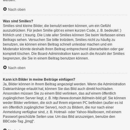
werden.
Nach oben
Was sind Smilies?
Smilies sind kleine Bilder, die benutzt werden können, um ein Gefühl
auszudrücken. Für jeden Smilie gibt es einen kurzen Code, z. B. bedeutet :)
fröhlich und :( traurig. Die Liste aller Smilies können Sie beim Verfassen eines
Beitrags sehen. Versuchen Sie bitte trotzdem, Smilies nicht zu häufig zu
benutzen, sie können einen Beitrag schnell unlesbar machen und ein
Moderator könnte deshalb Ihren Beitrag entsprechend überarbeiten oder gar
komplett löschen. Die Board-Administration kann auch die Anzahl der Smilies
begrenzen, die Sie in einem Beitrag benutzen können.
Nach oben
Kann ich Bilder in meine Beiträge einfügen?
Ja, Bilder können in Ihrem Beitrag angezeigt werden. Wenn die Administration
Dateianhänge erlaubt hat, können Sie das Bild auch direkt hochladen.
Ansonsten müssen Sie zu einem Bild verlinken, das auf einem öffentlich
zugänglichen Server liegt, z. B. http://www.domain.tld/mein-bild.gif. Sie können
weder Bilder verlinken, die sich auf Ihrem eigenen PC befinden (außer es ist
ein öffentlich zugänglicher Server), noch zu Bildern, die nur nach einer
Anmeldung verfügbar sind, z. B. Hotmail- oder Yahoo-Mailboxen, mit einem
Passwort geschützte Seiten usw. Um das Bild anzuzeigen, benutze den
BBCode-Tag „[img]“.