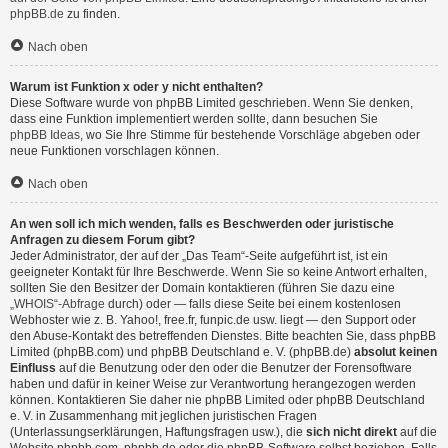
phpBB.de
zu finden.
Nach oben
Warum ist Funktion x oder y nicht enthalten?
Diese Software wurde von phpBB Limited geschrieben. Wenn Sie denken,
dass eine Funktion implementiert werden sollte, dann besuchen Sie
phpBB Ideas
, wo Sie Ihre Stimme für bestehende Vorschläge abgeben oder
neue Funktionen vorschlagen können.
Nach oben
An wen soll ich mich wenden, falls es Beschwerden oder juristische
Anfragen zu diesem Forum gibt?
Jeder Administrator, der auf der „Das Team“-Seite aufgeführt ist, ist ein
geeigneter Kontakt für Ihre Beschwerde. Wenn Sie so keine Antwort erhalten,
sollten Sie den Besitzer der Domain kontaktieren (führen Sie dazu eine
„WHOIS“-Abfrage
durch) oder — falls diese Seite bei einem kostenlosen
Webhoster wie z. B. Yahoo!, free.fr, funpic.de usw. liegt — den Support oder
den Abuse-Kontakt des betreffenden Dienstes. Bitte beachten Sie, dass phpBB
Limited (phpBB.com) und phpBB Deutschland e. V. (phpBB.de)
absolut keinen
Einfluss
auf die Benutzung oder den oder die Benutzer der Forensoftware
haben und dafür in keiner Weise zur Verantwortung herangezogen werden
können. Kontaktieren Sie daher nie phpBB Limited oder phpBB Deutschland
e. V. in Zusammenhang mit jeglichen juristischen Fragen
(Unterlassungserklärungen, Haftungsfragen usw.), die
sich nicht direkt
auf die