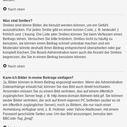
werden.
Nach oben
Was sind Smilies?
Smilies sind kleine Bilder, die benutzt werden können, um ein Gefühl
auszudrücken. Für jeden Smilie gibt es einen kurzen Code, z. B. bedeutet :)
fröhlich und :( traurig. Die Liste aller Smilies können Sie beim Verfassen eines
Beitrags sehen. Versuchen Sie bitte trotzdem, Smilies nicht zu häufig zu
benutzen, sie können einen Beitrag schnell unlesbar machen und ein
Moderator könnte deshalb Ihren Beitrag entsprechend überarbeiten oder gar
komplett löschen. Die Board-Administration kann auch die Anzahl der Smilies
begrenzen, die Sie in einem Beitrag benutzen können.
Nach oben
Kann ich Bilder in meine Beiträge einfügen?
Ja, Bilder können in Ihrem Beitrag angezeigt werden. Wenn die Administration
Dateianhänge erlaubt hat, können Sie das Bild auch direkt hochladen.
Ansonsten müssen Sie zu einem Bild verlinken, das auf einem öffentlich
zugänglichen Server liegt, z. B. http://www.domain.tld/mein-bild.gif. Sie können
weder Bilder verlinken, die sich auf Ihrem eigenen PC befinden (außer es ist
ein öffentlich zugänglicher Server), noch zu Bildern, die nur nach einer
Anmeldung verfügbar sind, z. B. Hotmail- oder Yahoo-Mailboxen, mit einem
Passwort geschützte Seiten usw. Um das Bild anzuzeigen, benutze den
BBCode-Tag „[img]“.