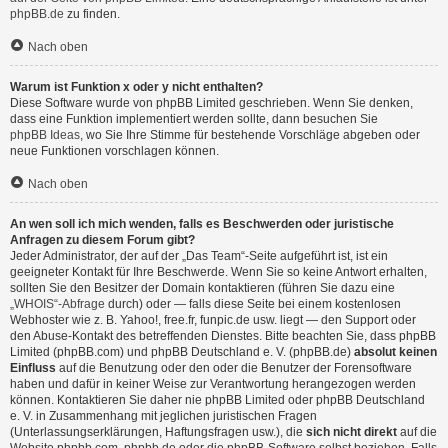
phpBB.de
zu finden.
Nach oben
Warum ist Funktion x oder y nicht enthalten?
Diese Software wurde von phpBB Limited geschrieben. Wenn Sie denken,
dass eine Funktion implementiert werden sollte, dann besuchen Sie
phpBB Ideas
, wo Sie Ihre Stimme für bestehende Vorschläge abgeben oder
neue Funktionen vorschlagen können.
Nach oben
An wen soll ich mich wenden, falls es Beschwerden oder juristische
Anfragen zu diesem Forum gibt?
Jeder Administrator, der auf der „Das Team“-Seite aufgeführt ist, ist ein
geeigneter Kontakt für Ihre Beschwerde. Wenn Sie so keine Antwort erhalten,
sollten Sie den Besitzer der Domain kontaktieren (führen Sie dazu eine
„WHOIS“-Abfrage
durch) oder — falls diese Seite bei einem kostenlosen
Webhoster wie z. B. Yahoo!, free.fr, funpic.de usw. liegt — den Support oder
den Abuse-Kontakt des betreffenden Dienstes. Bitte beachten Sie, dass phpBB
Limited (phpBB.com) und phpBB Deutschland e. V. (phpBB.de)
absolut keinen
Einfluss
auf die Benutzung oder den oder die Benutzer der Forensoftware
haben und dafür in keiner Weise zur Verantwortung herangezogen werden
können. Kontaktieren Sie daher nie phpBB Limited oder phpBB Deutschland
e. V. in Zusammenhang mit jeglichen juristischen Fragen
(Unterlassungserklärungen, Haftungsfragen usw.), die
sich nicht direkt
auf die