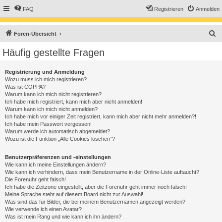
FAQ
Registrieren
Anmelden
S
Foren-Übersicht
u
Häufig gestellte Fragen
c
h
Registrierung und Anmeldung
Wozu muss ich mich registrieren?
e
Was ist COPPA?
Warum kann ich mich nicht registrieren?
Ich habe mich registriert, kann mich aber nicht anmelden!
Warum kann ich mich nicht anmelden?
Ich habe mich vor einiger Zeit registriert, kann mich aber nicht mehr anmelden?!
Ich habe mein Passwort vergessen!
Warum werde ich automatisch abgemeldet?
Wozu ist die Funktion „Alle Cookies löschen“?
Benutzerpräferenzen und -einstellungen
Wie kann ich meine Einstellungen ändern?
Wie kann ich verhindern, dass mein Benutzername in der Online-Liste auftaucht?
Die Forenuhr geht falsch!
Ich habe die Zeitzone eingestellt, aber die Forenuhr geht immer noch falsch!
Meine Sprache steht auf diesem Board nicht zur Auswahl!
Was sind das für Bilder, die bei meinem Benutzernamen angezeigt werden?
Wie verwende ich einen Avatar?
Was ist mein Rang und wie kann ich ihn ändern?