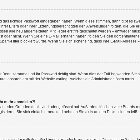
nd das richtige Passwort eingegeben haben. Wenn diese stimmen, dann gibt es zw
Ihrer Eltern oder Ihrer Erziehungsberechtigten den Anweisungen folgen, die Sie erh
üssen alle neu angemeldeten Mitglieder erst freigeschaltet werden – entweder müsse
 ist oder nicht. Wenn Sie eine E-Mail erhalten haben, folgen Sie den dort enthalte
pam-Filter blockiert wurde. Wenn Sie sich sicher sind, dass Ihre E-Mail-Adresse 
hr Benutzername und Ihr Passwort richtig sind. Wenn dies der Fall ist, wenden Sie
gurationsproblem mit der Website vorliegt, welches ein Administrator lösen muss.
icht mehr anmelden?!
schieden Gründen deaktiviert oder gelöscht hat. Außerdem löschen viele Boards reg
strieren Sie sich einfach erneut und nehmen Sie aktiv an den Diskussionen teil!
rt nicht wieder mitteilen, Sie können es jedoch zurücksetzen. Dies machen Sie, in