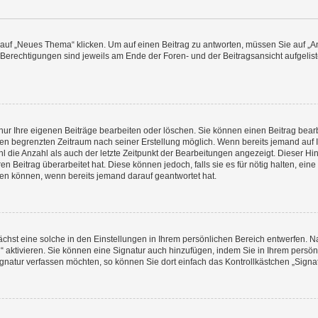
f „Neues Thema“ klicken. Um auf einen Beitrag zu antworten, müssen Sie auf „Ant
e Berechtigungen sind jeweils am Ende der Foren- und der Beitragsansicht aufgeliste
nur Ihre eigenen Beiträge bearbeiten oder löschen. Sie können einen Beitrag bear
nen begrenzten Zeitraum nach seiner Erstellung möglich. Wenn bereits jemand auf Ih
 die Anzahl als auch der letzte Zeitpunkt der Bearbeitungen angezeigt. Dieser Hi
 Beitrag überarbeitet hat. Diese können jedoch, falls sie es für nötig halten, eine 
hen können, wenn bereits jemand darauf geantwortet hat.
hst eine solche in den Einstellungen in Ihrem persönlichen Bereich entwerfen. Na
 aktivieren. Sie können eine Signatur auch hinzufügen, indem Sie in Ihrem persö
gnatur verfassen möchten, so können Sie dort einfach das Kontrollkästchen „Signa