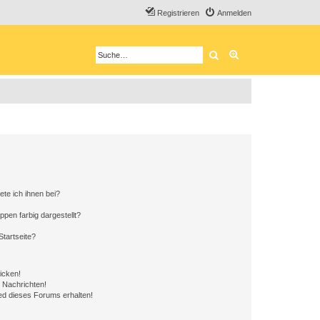
Registrieren
Anmelden
Suche
Erweiterte Suche
ete ich ihnen bei?
en farbig dargestellt?
tartseite?
icken!
 Nachrichten!
ed dieses Forums erhalten!