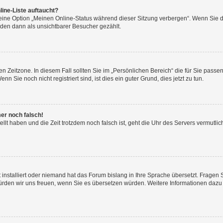
ine-Liste auftaucht?
 eine Option „Meinen Online-Status während dieser Sitzung verbergen“. Wenn Sie d
rden dann als unsichtbarer Besucher gezählt.
n Zeitzone. In diesem Fall sollten Sie im „Persönlichen Bereich“ die für Sie passend
 Sie noch nicht registriert sind, ist dies ein guter Grund, dies jetzt zu tun.
mer noch falsch!
ellt haben und die Zeit trotzdem noch falsch ist, geht die Uhr des Servers vermutlic
 installiert oder niemand hat das Forum bislang in Ihre Sprache übersetzt. Fragen 
t, würden wir uns freuen, wenn Sie es übersetzen würden. Weitere Informationen da