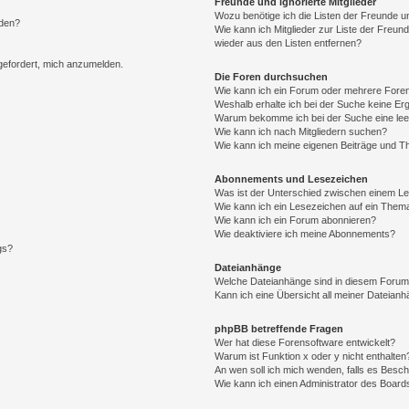
Freunde und ignorierte Mitglieder
Wozu benötige ich die Listen der Freunde un
rden?
Wie kann ich Mitglieder zur Liste der Freund
wieder aus den Listen entfernen?
fgefordert, mich anzumelden.
Die Foren durchsuchen
Wie kann ich ein Forum oder mehrere For
Weshalb erhalte ich bei der Suche keine Er
Warum bekomme ich bei der Suche eine lee
Wie kann ich nach Mitgliedern suchen?
Wie kann ich meine eigenen Beiträge und T
Abonnements und Lesezeichen
Was ist der Unterschied zwischen einem L
Wie kann ich ein Lesezeichen auf ein Them
Wie kann ich ein Forum abonnieren?
Wie deaktiviere ich meine Abonnements?
gs?
Dateianhänge
Welche Dateianhänge sind in diesem Forum
Kann ich eine Übersicht all meiner Dateian
phpBB betreffende Fragen
Wer hat diese Forensoftware entwickelt?
Warum ist Funktion x oder y nicht enthalten
An wen soll ich mich wenden, falls es Besc
Wie kann ich einen Administrator des Board