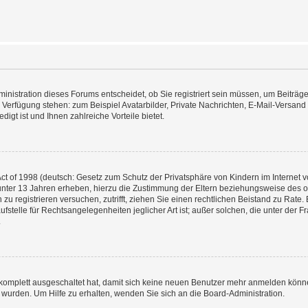
nistration dieses Forums entscheidet, ob Sie registriert sein müssen, um Beiträge z
ur Verfügung stehen: zum Beispiel Avatarbilder, Private Nachrichten, E-Mail-Versand
igt ist und Ihnen zahlreiche Vorteile bietet.
t of 1998 (deutsch: Gesetz zum Schutz der Privatsphäre von Kindern im Internet vo
unter 13 Jahren erheben, hierzu die Zustimmung der Eltern beziehungsweise des o
h zu registrieren versuchen, zutrifft, ziehen Sie einen rechtlichen Beistand zu Rat
stelle für Rechtsangelegenheiten jeglicher Art ist; außer solchen, die unter der 
.
 komplett ausgeschaltet hat, damit sich keine neuen Benutzer mehr anmelden könne
 wurden. Um Hilfe zu erhalten, wenden Sie sich an die Board-Administration.