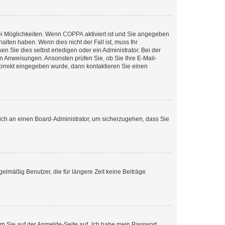
ei Möglichkeiten. Wenn
COPPA
aktiviert ist und Sie angegeben
alten haben. Wenn dies nicht der Fall ist, muss Ihr
n Sie dies selbst erledigen oder ein Administrator. Bei der
nen Anweisungen. Ansonsten prüfen Sie, ob Sie Ihre E-Mail-
korrekt eingegeben wurde, dann kontaktieren Sie einen
 sich an einen Board-Administrator, um sicherzugehen, dass Sie
elmäßig Benutzer, die für längere Zeit keine Beiträge
dem Sie auf der Anmelde-Seite auf „Ich habe mein Passwort