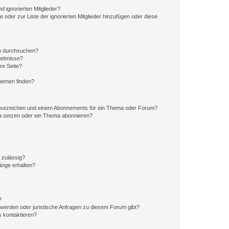
d ignorierten Mitglieder?
e oder zur Liste der ignorierten Mitglieder hinzufügen oder diese
en durchsuchen?
gebnisse?
re Seite?
hemen finden?
esezeichen und einem Abonnements für ein Thema oder Forum?
a setzen oder ein Thema abonnieren?
 zulässig?
hänge erhalten?
?
hwerden oder juristische Anfragen zu diesem Forum gibt?
s kontaktieren?