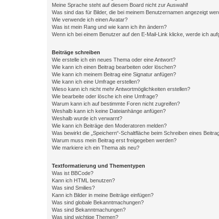
Meine Sprache steht auf diesem Board nicht zur Auswahl!
Was sind das für Bilder, die bei meinem Benutzernamen angezeigt we
Wie verwende ich einen Avatar?
Was ist mein Rang und wie kann ich ihn ändern?
Wenn ich bei einem Benutzer auf den E-Mail-Link klicke, werde ich au
Beiträge schreiben
Wie erstelle ich ein neues Thema oder eine Antwort?
Wie kann ich einen Beitrag bearbeiten oder löschen?
Wie kann ich meinem Beitrag eine Signatur anfügen?
Wie kann ich eine Umfrage erstellen?
Wieso kann ich nicht mehr Antwortmöglichkeiten erstellen?
Wie bearbeite oder lösche ich eine Umfrage?
Warum kann ich auf bestimmte Foren nicht zugreifen?
Weshalb kann ich keine Dateianhänge anfügen?
Weshalb wurde ich verwarnt?
Wie kann ich Beiträge den Moderatoren melden?
Was bewirkt die „Speichern“-Schaltfläche beim Schreiben eines Beitra
Warum muss mein Beitrag erst freigegeben werden?
Wie markiere ich ein Thema als neu?
Textformatierung und Thementypen
Was ist BBCode?
Kann ich HTML benutzen?
Was sind Smilies?
Kann ich Bilder in meine Beiträge einfügen?
Was sind globale Bekanntmachungen?
Was sind Bekanntmachungen?
Was sind wichtige Themen?