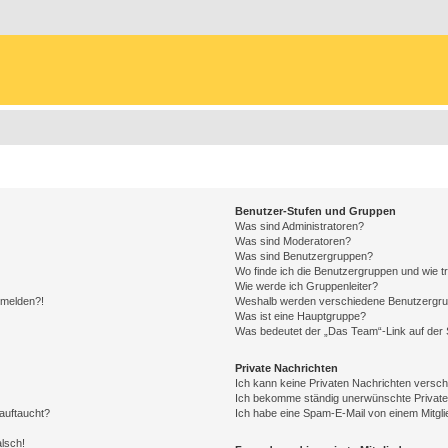
Benutzer-Stufen und Gruppen
Was sind Administratoren?
Was sind Moderatoren?
Was sind Benutzergruppen?
Wo finde ich die Benutzergruppen und wie tr
Wie werde ich Gruppenleiter?
anmelden?!
Weshalb werden verschiedene Benutzergrupp
Was ist eine Hauptgruppe?
Was bedeutet der „Das Team“-Link auf der S
Private Nachrichten
Ich kann keine Privaten Nachrichten versch
Ich bekomme ständig unerwünschte Private
auftaucht?
Ich habe eine Spam-E-Mail von einem Mitgli
alsch!