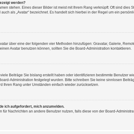
gezeigt werden?
men stehen. Eines dieser Bilder ist meist mit Ihrem Rang verknüpft: Oft sind dies S
auch als „Avatar“ bezeichnet. Es handelt sich hierbei in der Regel um ein persönl
 Avatar über eine der folgenden vier Methoden hinzufügen: Gravatar, Galerie, Rem
inen Avatar benutzen können, sollten Sie die Board-Administration kontaktieren.
iele Beiträge Sie bislang erstellt haben oder identifizieren bestimmte Benutzer
 Board-Administration festgelegt wurden. Bitte schreiben Sie keine sinnlosen Beit
wird Ihren Rang unter Umständen einfach wieder zurücksetzen.
rde ich aufgefordert, mich anzumelden.
ion für Nachrichten an andere Benutzer nutzen, falls diese von der Board-Administ