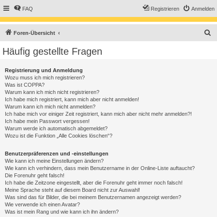
FAQ
Registrieren
Anmelden
S
Foren-Übersicht
u
Häufig gestellte Fragen
c
h
Registrierung und Anmeldung
Wozu muss ich mich registrieren?
e
Was ist COPPA?
Warum kann ich mich nicht registrieren?
Ich habe mich registriert, kann mich aber nicht anmelden!
Warum kann ich mich nicht anmelden?
Ich habe mich vor einiger Zeit registriert, kann mich aber nicht mehr anmelden?!
Ich habe mein Passwort vergessen!
Warum werde ich automatisch abgemeldet?
Wozu ist die Funktion „Alle Cookies löschen“?
Benutzerpräferenzen und -einstellungen
Wie kann ich meine Einstellungen ändern?
Wie kann ich verhindern, dass mein Benutzername in der Online-Liste auftaucht?
Die Forenuhr geht falsch!
Ich habe die Zeitzone eingestellt, aber die Forenuhr geht immer noch falsch!
Meine Sprache steht auf diesem Board nicht zur Auswahl!
Was sind das für Bilder, die bei meinem Benutzernamen angezeigt werden?
Wie verwende ich einen Avatar?
Was ist mein Rang und wie kann ich ihn ändern?