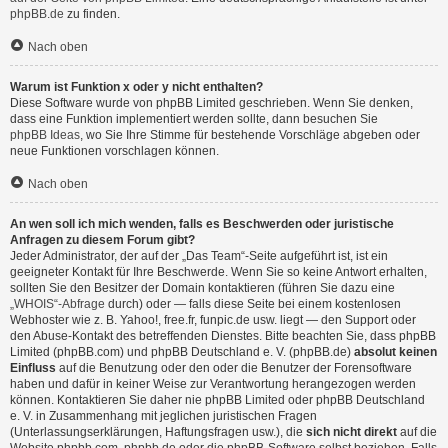
phpBB.de
zu finden.
Nach oben
Warum ist Funktion x oder y nicht enthalten?
Diese Software wurde von phpBB Limited geschrieben. Wenn Sie denken,
dass eine Funktion implementiert werden sollte, dann besuchen Sie
phpBB Ideas
, wo Sie Ihre Stimme für bestehende Vorschläge abgeben oder
neue Funktionen vorschlagen können.
Nach oben
An wen soll ich mich wenden, falls es Beschwerden oder juristische
Anfragen zu diesem Forum gibt?
Jeder Administrator, der auf der „Das Team“-Seite aufgeführt ist, ist ein
geeigneter Kontakt für Ihre Beschwerde. Wenn Sie so keine Antwort erhalten,
sollten Sie den Besitzer der Domain kontaktieren (führen Sie dazu eine
„WHOIS“-Abfrage
durch) oder — falls diese Seite bei einem kostenlosen
Webhoster wie z. B. Yahoo!, free.fr, funpic.de usw. liegt — den Support oder
den Abuse-Kontakt des betreffenden Dienstes. Bitte beachten Sie, dass phpBB
Limited (phpBB.com) und phpBB Deutschland e. V. (phpBB.de)
absolut keinen
Einfluss
auf die Benutzung oder den oder die Benutzer der Forensoftware
haben und dafür in keiner Weise zur Verantwortung herangezogen werden
können. Kontaktieren Sie daher nie phpBB Limited oder phpBB Deutschland
e. V. in Zusammenhang mit jeglichen juristischen Fragen
(Unterlassungserklärungen, Haftungsfragen usw.), die
sich nicht direkt
auf die