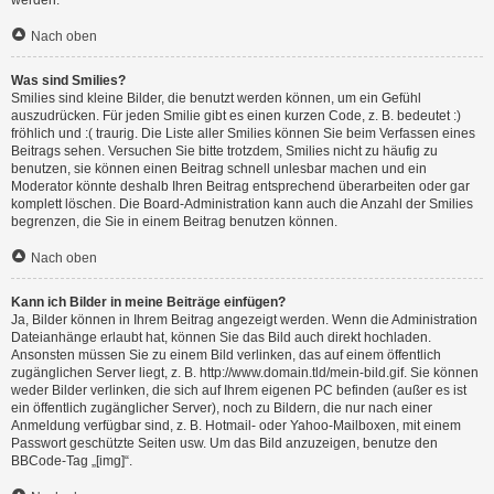
werden.
Nach oben
Was sind Smilies?
Smilies sind kleine Bilder, die benutzt werden können, um ein Gefühl
auszudrücken. Für jeden Smilie gibt es einen kurzen Code, z. B. bedeutet :)
fröhlich und :( traurig. Die Liste aller Smilies können Sie beim Verfassen eines
Beitrags sehen. Versuchen Sie bitte trotzdem, Smilies nicht zu häufig zu
benutzen, sie können einen Beitrag schnell unlesbar machen und ein
Moderator könnte deshalb Ihren Beitrag entsprechend überarbeiten oder gar
komplett löschen. Die Board-Administration kann auch die Anzahl der Smilies
begrenzen, die Sie in einem Beitrag benutzen können.
Nach oben
Kann ich Bilder in meine Beiträge einfügen?
Ja, Bilder können in Ihrem Beitrag angezeigt werden. Wenn die Administration
Dateianhänge erlaubt hat, können Sie das Bild auch direkt hochladen.
Ansonsten müssen Sie zu einem Bild verlinken, das auf einem öffentlich
zugänglichen Server liegt, z. B. http://www.domain.tld/mein-bild.gif. Sie können
weder Bilder verlinken, die sich auf Ihrem eigenen PC befinden (außer es ist
ein öffentlich zugänglicher Server), noch zu Bildern, die nur nach einer
Anmeldung verfügbar sind, z. B. Hotmail- oder Yahoo-Mailboxen, mit einem
Passwort geschützte Seiten usw. Um das Bild anzuzeigen, benutze den
BBCode-Tag „[img]“.