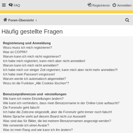
FAQ
Registrieren
Anmelden
S
Foren-Übersicht
u
Häufig gestellte Fragen
c
h
Registrierung und Anmeldung
Wozu muss ich mich registrieren?
e
Was ist COPPA?
Warum kann ich mich nicht registrieren?
Ich habe mich registriert, kann mich aber nicht anmelden!
Warum kann ich mich nicht anmelden?
Ich habe mich vor einiger Zeit registriert, kann mich aber nicht mehr anmelden?!
Ich habe mein Passwort vergessen!
Warum werde ich automatisch abgemeldet?
Wozu ist die Funktion „Alle Cookies löschen“?
Benutzerpräferenzen und -einstellungen
Wie kann ich meine Einstellungen ändern?
Wie kann ich verhindern, dass mein Benutzername in der Online-Liste auftaucht?
Die Forenuhr geht falsch!
Ich habe die Zeitzone eingestellt, aber die Forenuhr geht immer noch falsch!
Meine Sprache steht auf diesem Board nicht zur Auswahl!
Was sind das für Bilder, die bei meinem Benutzernamen angezeigt werden?
Wie verwende ich einen Avatar?
Was ist mein Rang und wie kann ich ihn ändern?