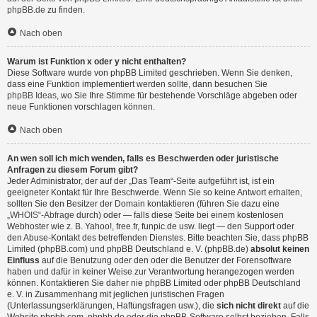
phpBB.de
zu finden.
Nach oben
Warum ist Funktion x oder y nicht enthalten?
Diese Software wurde von phpBB Limited geschrieben. Wenn Sie denken,
dass eine Funktion implementiert werden sollte, dann besuchen Sie
phpBB Ideas
, wo Sie Ihre Stimme für bestehende Vorschläge abgeben oder
neue Funktionen vorschlagen können.
Nach oben
An wen soll ich mich wenden, falls es Beschwerden oder juristische
Anfragen zu diesem Forum gibt?
Jeder Administrator, der auf der „Das Team“-Seite aufgeführt ist, ist ein
geeigneter Kontakt für Ihre Beschwerde. Wenn Sie so keine Antwort erhalten,
sollten Sie den Besitzer der Domain kontaktieren (führen Sie dazu eine
„WHOIS“-Abfrage
durch) oder — falls diese Seite bei einem kostenlosen
Webhoster wie z. B. Yahoo!, free.fr, funpic.de usw. liegt — den Support oder
den Abuse-Kontakt des betreffenden Dienstes. Bitte beachten Sie, dass phpBB
Limited (phpBB.com) und phpBB Deutschland e. V. (phpBB.de)
absolut keinen
Einfluss
auf die Benutzung oder den oder die Benutzer der Forensoftware
haben und dafür in keiner Weise zur Verantwortung herangezogen werden
können. Kontaktieren Sie daher nie phpBB Limited oder phpBB Deutschland
e. V. in Zusammenhang mit jeglichen juristischen Fragen
(Unterlassungserklärungen, Haftungsfragen usw.), die
sich nicht direkt
auf die