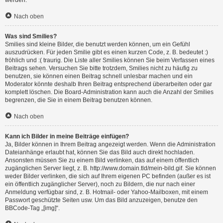
werden.
Nach oben
Was sind Smilies?
Smilies sind kleine Bilder, die benutzt werden können, um ein Gefühl
auszudrücken. Für jeden Smilie gibt es einen kurzen Code, z. B. bedeutet :)
fröhlich und :( traurig. Die Liste aller Smilies können Sie beim Verfassen eines
Beitrags sehen. Versuchen Sie bitte trotzdem, Smilies nicht zu häufig zu
benutzen, sie können einen Beitrag schnell unlesbar machen und ein
Moderator könnte deshalb Ihren Beitrag entsprechend überarbeiten oder gar
komplett löschen. Die Board-Administration kann auch die Anzahl der Smilies
begrenzen, die Sie in einem Beitrag benutzen können.
Nach oben
Kann ich Bilder in meine Beiträge einfügen?
Ja, Bilder können in Ihrem Beitrag angezeigt werden. Wenn die Administration
Dateianhänge erlaubt hat, können Sie das Bild auch direkt hochladen.
Ansonsten müssen Sie zu einem Bild verlinken, das auf einem öffentlich
zugänglichen Server liegt, z. B. http://www.domain.tld/mein-bild.gif. Sie können
weder Bilder verlinken, die sich auf Ihrem eigenen PC befinden (außer es ist
ein öffentlich zugänglicher Server), noch zu Bildern, die nur nach einer
Anmeldung verfügbar sind, z. B. Hotmail- oder Yahoo-Mailboxen, mit einem
Passwort geschützte Seiten usw. Um das Bild anzuzeigen, benutze den
BBCode-Tag „[img]“.