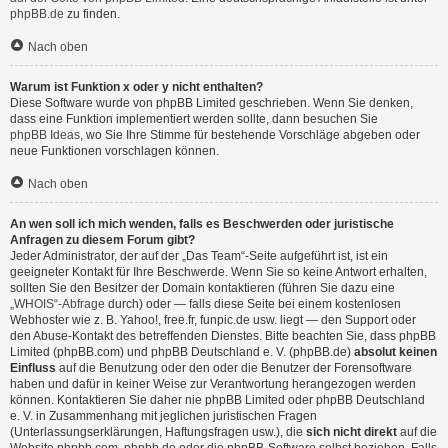
phpBB.de
zu finden.
Nach oben
Warum ist Funktion x oder y nicht enthalten?
Diese Software wurde von phpBB Limited geschrieben. Wenn Sie denken,
dass eine Funktion implementiert werden sollte, dann besuchen Sie
phpBB Ideas
, wo Sie Ihre Stimme für bestehende Vorschläge abgeben oder
neue Funktionen vorschlagen können.
Nach oben
An wen soll ich mich wenden, falls es Beschwerden oder juristische
Anfragen zu diesem Forum gibt?
Jeder Administrator, der auf der „Das Team“-Seite aufgeführt ist, ist ein
geeigneter Kontakt für Ihre Beschwerde. Wenn Sie so keine Antwort erhalten,
sollten Sie den Besitzer der Domain kontaktieren (führen Sie dazu eine
„WHOIS“-Abfrage
durch) oder — falls diese Seite bei einem kostenlosen
Webhoster wie z. B. Yahoo!, free.fr, funpic.de usw. liegt — den Support oder
den Abuse-Kontakt des betreffenden Dienstes. Bitte beachten Sie, dass phpBB
Limited (phpBB.com) und phpBB Deutschland e. V. (phpBB.de)
absolut keinen
Einfluss
auf die Benutzung oder den oder die Benutzer der Forensoftware
haben und dafür in keiner Weise zur Verantwortung herangezogen werden
können. Kontaktieren Sie daher nie phpBB Limited oder phpBB Deutschland
e. V. in Zusammenhang mit jeglichen juristischen Fragen
(Unterlassungserklärungen, Haftungsfragen usw.), die
sich nicht direkt
auf die