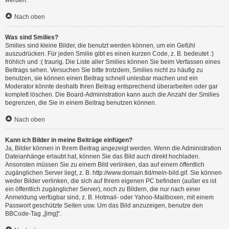
werden.
Nach oben
Was sind Smilies?
Smilies sind kleine Bilder, die benutzt werden können, um ein Gefühl
auszudrücken. Für jeden Smilie gibt es einen kurzen Code, z. B. bedeutet :)
fröhlich und :( traurig. Die Liste aller Smilies können Sie beim Verfassen eines
Beitrags sehen. Versuchen Sie bitte trotzdem, Smilies nicht zu häufig zu
benutzen, sie können einen Beitrag schnell unlesbar machen und ein
Moderator könnte deshalb Ihren Beitrag entsprechend überarbeiten oder gar
komplett löschen. Die Board-Administration kann auch die Anzahl der Smilies
begrenzen, die Sie in einem Beitrag benutzen können.
Nach oben
Kann ich Bilder in meine Beiträge einfügen?
Ja, Bilder können in Ihrem Beitrag angezeigt werden. Wenn die Administration
Dateianhänge erlaubt hat, können Sie das Bild auch direkt hochladen.
Ansonsten müssen Sie zu einem Bild verlinken, das auf einem öffentlich
zugänglichen Server liegt, z. B. http://www.domain.tld/mein-bild.gif. Sie können
weder Bilder verlinken, die sich auf Ihrem eigenen PC befinden (außer es ist
ein öffentlich zugänglicher Server), noch zu Bildern, die nur nach einer
Anmeldung verfügbar sind, z. B. Hotmail- oder Yahoo-Mailboxen, mit einem
Passwort geschützte Seiten usw. Um das Bild anzuzeigen, benutze den
BBCode-Tag „[img]“.