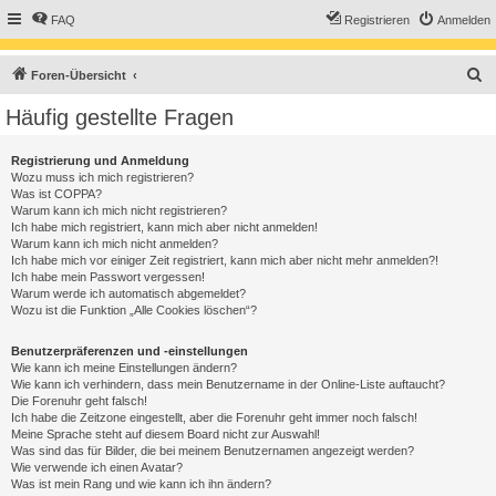
FAQ
Registrieren
Anmelden
S
Foren-Übersicht
u
Häufig gestellte Fragen
c
h
Registrierung und Anmeldung
Wozu muss ich mich registrieren?
e
Was ist COPPA?
Warum kann ich mich nicht registrieren?
Ich habe mich registriert, kann mich aber nicht anmelden!
Warum kann ich mich nicht anmelden?
Ich habe mich vor einiger Zeit registriert, kann mich aber nicht mehr anmelden?!
Ich habe mein Passwort vergessen!
Warum werde ich automatisch abgemeldet?
Wozu ist die Funktion „Alle Cookies löschen“?
Benutzerpräferenzen und -einstellungen
Wie kann ich meine Einstellungen ändern?
Wie kann ich verhindern, dass mein Benutzername in der Online-Liste auftaucht?
Die Forenuhr geht falsch!
Ich habe die Zeitzone eingestellt, aber die Forenuhr geht immer noch falsch!
Meine Sprache steht auf diesem Board nicht zur Auswahl!
Was sind das für Bilder, die bei meinem Benutzernamen angezeigt werden?
Wie verwende ich einen Avatar?
Was ist mein Rang und wie kann ich ihn ändern?